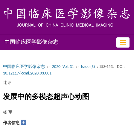
中国临床医学影像杂志
Toggl
navig
中国临床医学影像杂志
››
2020, Vol. 31
››
Issue (3)
: 153-153.
DOI:
10.12117/jccmi.2020.03.001
述评
发展中的多模态超声心动图
杨 军
+
作者信息