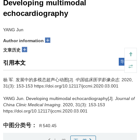
Developing multimodal
echocardiography
YANG Jun
+
Author information
+
文章历史
导出引用
引用本文
杨 军.
发展中的多模态超声心动图[J].
中国临床医学影像杂志
. 2020,
31(3): 153-153 https://doi.org/10.12117/jccmi.2020.03.001
YANG Jun.
Developing multimodal echocardiography[J].
Journal of
China Clinic Medical Imaging
. 2020, 31(3): 153-153
https://doi.org/10.12117/jccmi.2020.03.001
中图分类号：
Ｒ540.45