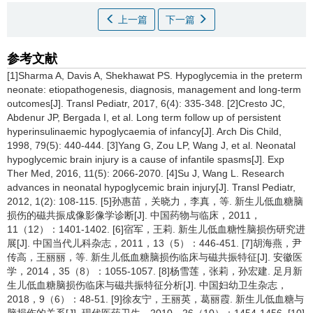
上一篇
下一篇
参考文献
[1]Sharma A, Davis A, Shekhawat PS. Hypoglycemia in the preterm
neonate: etiopathogenesis, diagnosis, management and long-term
outcomes[J]. Transl Pediatr, 2017, 6(4): 335-348. [2]Cresto JC,
Abdenur JP, Bergada I, et al. Long term follow up of persistent
hyperinsulinaemic hypoglycaemia of infancy[J]. Arch Dis Child,
1998, 79(5): 440-444. [3]Yang G, Zou LP, Wang J, et al. Neonatal
hypoglycemic brain injury is a cause of infantile spasms[J]. Exp
Ther Med, 2016, 11(5): 2066-2070. [4]Su J, Wang L. Research
advances in neonatal hypoglycemic brain injury[J]. Transl Pediatr,
2012, 1(2): 108-115. [5]孙惠苗，关晓力，李真，等. 新生儿低血糖脑
损伤的磁共振成像影像学诊断[J]. 中国药物与临床，2011，
11（12）：1401-1402. [6]宿军，王莉. 新生儿低血糖性脑损伤研究进
展[J]. 中国当代儿科杂志，2011，13（5）：446-451. [7]胡海燕，尹
传高，王丽丽，等. 新生儿低血糖脑损伤临床与磁共振特征[J]. 安徽医
学，2014，35（8）：1055-1057. [8]杨雪莲，张莉，孙宏建. 足月新
生儿低血糖脑损伤临床与磁共振特征分析[J]. 中国妇幼卫生杂志，
2018，9（6）：48-51. [9]徐友宁，王丽英，葛丽霞. 新生儿低血糖与