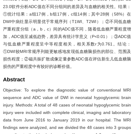
23.0软件分析ADC值在不同分组间的差异及与血糖的相关性。结果：
①统计结果：a组17例，b组17例，c组14例；其中28例（58%）在
DWI中病灶显示明显优于常规序列（T1WI、T2WI）；②不同低血糖
严重程度分组（a，b，c）间的ADC值不同，随着低血糖严重程度增
加，ADC值呈减低趋势，差异具有统计学意义（P<0.01）；③ADC值
与低血糖严重程度呈中等程度相关，相关系数r为0.761。结论：
①DWI较MRI常规序列能更敏感地发现低血糖脑损伤的部位、范围及
损伤程度；②磁共振扩散成像定量参数ADC值在评估新生儿低血糖脑
损伤的严重程度中有较好的诊断价值。
Abstract
Objective: To explore the diagnostic value of conventional MRI
sequence and ADC value of DWI in neonatal hypoglycemic brain
injury. Methods: A total of 48 cases of neonatal hypoglycemic brain
injury were included with complete clinical, imaging and laboratory
data from June 2016 to January 2019 in our hospital. The MRI
findings were analyzed, and we divided the 48 cases into 3 groups