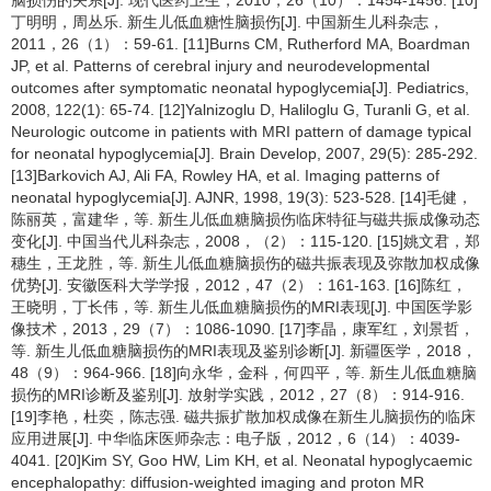
脑损伤的关系[J]. 现代医药卫生，2010，26（10）：1454-1456. [10]
丁明明，周丛乐. 新生儿低血糖性脑损伤[J]. 中国新生儿科杂志，
2011，26（1）：59-61. [11]Burns CM, Rutherford MA, Boardman
JP, et al. Patterns of cerebral injury and neurodevelopmental
outcomes after symptomatic neonatal hypoglycemia[J]. Pediatrics,
2008, 122(1): 65-74. [12]Yalnizoglu D, Haliloglu G, Turanli G, et al.
Neurologic outcome in patients with MRI pattern of damage typical
for neonatal hypoglycemia[J]. Brain Develop, 2007, 29(5): 285-292.
[13]Barkovich AJ, Ali FA, Rowley HA, et al. Imaging patterns of
neonatal hypoglycemia[J]. AJNR, 1998, 19(3): 523-528. [14]毛健，
陈丽英，富建华，等. 新生儿低血糖脑损伤临床特征与磁共振成像动态
变化[J]. 中国当代儿科杂志，2008，（2）：115-120. [15]姚文君，郑
穗生，王龙胜，等. 新生儿低血糖脑损伤的磁共振表现及弥散加权成像
优势[J]. 安徽医科大学学报，2012，47（2）：161-163. [16]陈红，
王晓明，丁长伟，等. 新生儿低血糖脑损伤的MRI表现[J]. 中国医学影
像技术，2013，29（7）：1086-1090. [17]李晶，康军红，刘景哲，
等. 新生儿低血糖脑损伤的MRI表现及鉴别诊断[J]. 新疆医学，2018，
48（9）：964-966. [18]向永华，金科，何四平，等. 新生儿低血糖脑
损伤的MRI诊断及鉴别[J]. 放射学实践，2012，27（8）：914-916.
[19]李艳，杜奕，陈志强. 磁共振扩散加权成像在新生儿脑损伤的临床
应用进展[J]. 中华临床医师杂志：电子版，2012，6（14）：4039-
4041. [20]Kim SY, Goo HW, Lim KH, et al. Neonatal hypoglycaemic
encephalopathy: diffusion-weighted imaging and proton MR