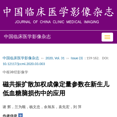
中国临床医学影像杂志
Toggl
navig
中国临床医学影像杂志
››
2020, Vol. 31
››
Issue (3)
: 159-162.
DOI:
10.12117/jccmi.2020.03.003
中枢神经影像学
磁共振扩散加权成像定量参数在新生儿
低血糖脑损伤中的应用
谢 辉，兰为顺，杨文忠，余旭东，袁先宏，刘 萍
+
作者信息