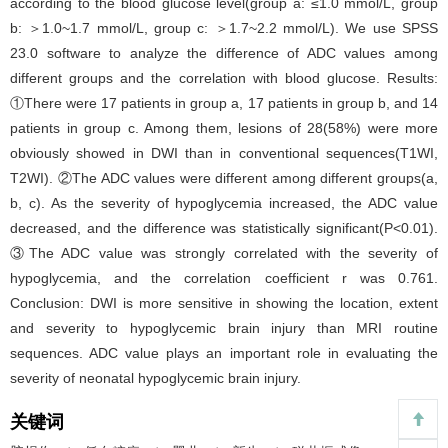
according to the blood glucose level(group a: ≤1.0 mmol/L, group
b: ＞1.0~1.7 mmol/L, group c: ＞1.7~2.2 mmol/L). We use SPSS
23.0 software to analyze the difference of ADC values among
different groups and the correlation with blood glucose. Results:
①There were 17 patients in group a, 17 patients in group b, and 14
patients in group c. Among them, lesions of 28(58%) were more
obviously showed in DWI than in conventional sequences(T1WI,
T2WI). ②The ADC values were different among different groups(a,
b, c). As the severity of hypoglycemia increased, the ADC value
decreased, and the difference was statistically significant(P<0.01).
③The ADC value was strongly correlated with the severity of
hypoglycemia, and the correlation coefficient r was 0.761.
Conclusion: DWI is more sensitive in showing the location, extent
and severity to hypoglycemic brain injury than MRI routine
sequences. ADC value plays an important role in evaluating the
severity of neonatal hypoglycemic brain injury.
关键词